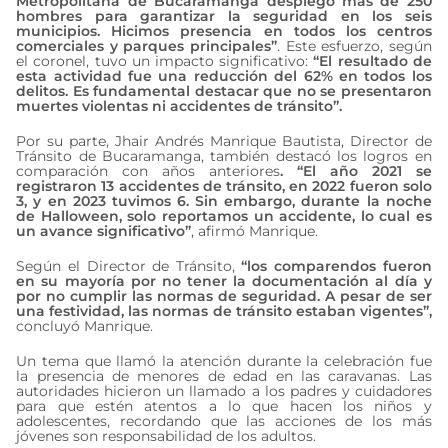
Metropolitana de Bucaramanga desplegó más de 250
hombres para garantizar la seguridad en los seis
municipios. Hicimos presencia en todos los centros
comerciales y parques principales”
. Este esfuerzo, según
el coronel, tuvo un impacto significativo:
“El resultado de
esta actividad fue una reducción del 62% en todos los
delitos. Es fundamental destacar que no se presentaron
muertes violentas ni accidentes de tránsito”.
Por su parte, Jhair Andrés Manrique Bautista, Director de
Tránsito de Bucaramanga, también destacó los logros en
comparación con años anteriores
. “El año 2021 se
registraron 13 accidentes de tránsito, en 2022 fueron solo
3, y en 2023 tuvimos 6. Sin embargo, durante la noche
de Halloween, solo reportamos un accidente, lo cual es
un avance significativo”
, afirmó Manrique.
Según el Director de Tránsito,
“los comparendos fueron
en su mayoría por no tener la documentación al día y
por no cumplir las normas de seguridad. A pesar de ser
una festividad, las normas de tránsito estaban vigentes”,
concluyó Manrique.
Un tema que llamó la atención durante la celebración fue
la presencia de menores de edad en las caravanas. Las
autoridades hicieron un llamado a los padres y cuidadores
para que estén atentos a lo que hacen los niños y
adolescentes, recordando que las acciones de los más
jóvenes son responsabilidad de los adultos.