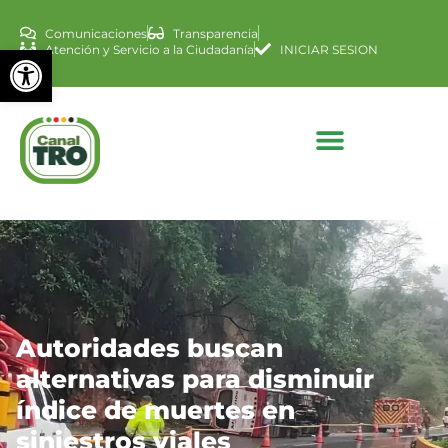
Comunicaciones
Transparencia
Abrir barra de herramienta
Atención y Servicio a la Ciudadanía
INICIAR SESION
Autoridades buscan
alternativas para disminuir
índice de muertes en
siniestros viales