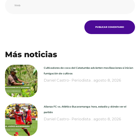
Más noticias
Cultivadores de coca del Catatumbo advierten movilizaciones si inician
fumigación de cultivos
Daniel Castro- Periodista
agosto 8, 2026
Alianza FC vs. Atlético Bucaramanga: hora, estadio y dónde ver el
partido
Daniel Castro- Periodista
agosto 8, 2026