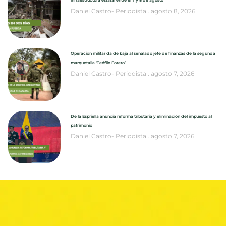
Daniel Castro- Periodista
agosto 8, 2026
Operación militar da de baja al señalado jefe de finanzas de la segunda
marquetalia ‘Teófilo Forero’
Daniel Castro- Periodista
agosto 7, 2026
De la Espriella anuncia reforma tributaria y eliminación del impuesto al
patrimonio
Daniel Castro- Periodista
agosto 7, 2026