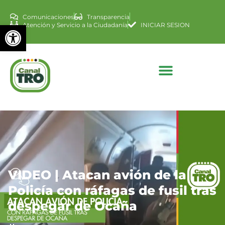
Comunicaciones
Transparencia
Abrir barra de herramienta
Atención y Servicio a la Ciudadanía
INICIAR SESION
VIDEO | Atacan avión de la
Policía con ráfagas de fusil tras
despegar de Ocaña