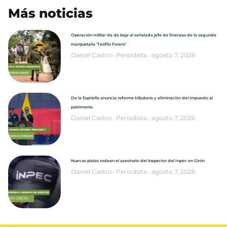
Más noticias
Operación militar da de baja al señalado jefe de finanzas de la segunda
marquetalia ‘Teófilo Forero’
Daniel Castro- Periodista
agosto 7, 2026
De la Espriella anuncia reforma tributaria y eliminación del impuesto al
patrimonio
Daniel Castro- Periodista
agosto 7, 2026
Nuevas pistas rodean el asesinato del inspector del Inpec en Girón
Daniel Castro- Periodista
agosto 7, 2026