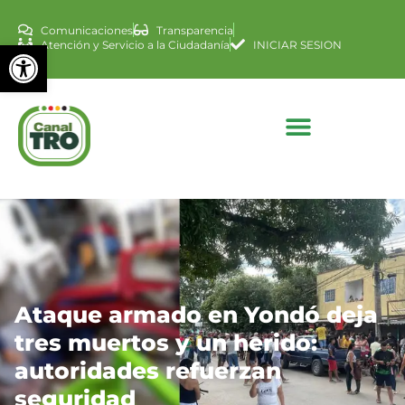
Comunicaciones
Transparencia
Abrir barra de herramienta
Atención y Servicio a la Ciudadanía
INICIAR SESION
Ataque armado en Yondó deja
tres muertos y un herido:
autoridades refuerzan
seguridad