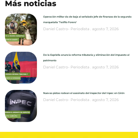
Más noticias
Operación militar da de baja al señalado jefe de finanzas de la segunda
marquetalia ‘Teófilo Forero’
Daniel Castro- Periodista
agosto 7, 2026
De la Espriella anuncia reforma tributaria y eliminación del impuesto al
patrimonio
Daniel Castro- Periodista
agosto 7, 2026
Nuevas pistas rodean el asesinato del inspector del Inpec en Girón
Daniel Castro- Periodista
agosto 7, 2026