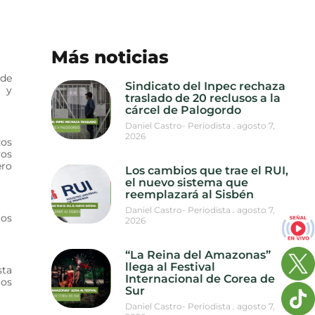
Más noticias
 de
Sindicato del Inpec rechaza
o y
traslado de 20 reclusos a la
cárcel de Palogordo
Daniel Castro- Periodista
agosto 7,
2026
zos
vos
ero
Los cambios que trae el RUI,
el nuevo sistema que
reemplazará al Sisbén
Daniel Castro- Periodista
agosto 7,
ios
2026
“La Reina del Amazonas”
llega al Festival
sta
Internacional de Corea de
mos
Sur
Daniel Castro- Periodista
agosto 7,