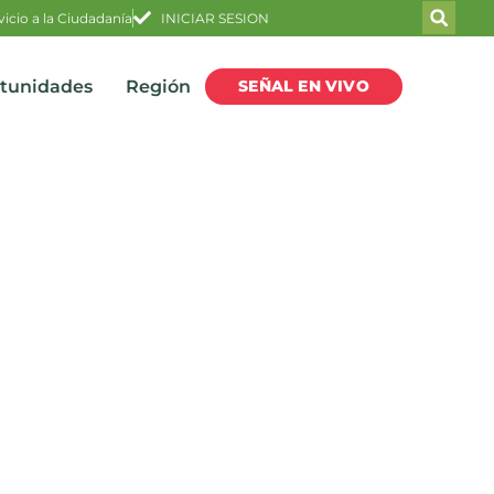
vicio a la Ciudadanía
INICIAR SESION
SEÑAL EN VIVO
rtunidades
Región
A CONTRA LA PÓLVORA