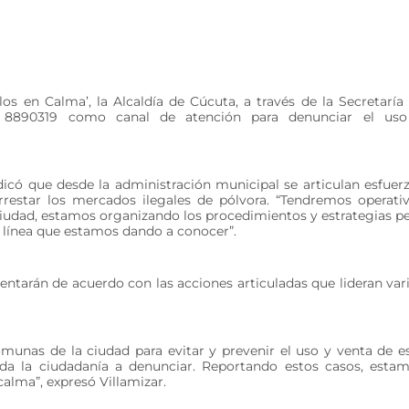
os en Calma’, la Alcaldía de Cúcuta, a través de la Secretaría
320 8890319 como canal de atención para denunciar el us
dicó que desde la administración municipal se articulan esfuer
rrestar los mercados ilegales de pólvora. “Tendremos operati
ciudad, estamos organizando los procedimientos y estrategias p
 línea que estamos dando a conocer”.
entarán de acuerdo con las acciones articuladas que lideran var
munas de la ciudad para evitar y prevenir el uso y venta de e
toda la ciudadanía a denunciar. Reportando estos casos, esta
alma”, expresó Villamizar.