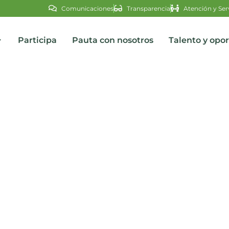
Comunicaciones
Transparencia
Atención y Ser
Participa
Pauta con nosotros
Talento y opo
s
CTIVA LÍNEA DE DENUNCI