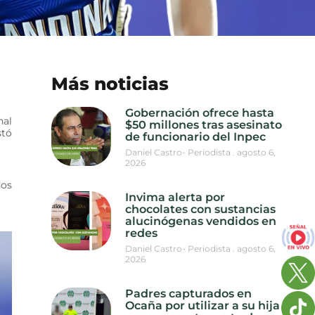
Más noticias
Gobernación ofrece hasta
nal
$50 millones tras asesinato
stó
de funcionario del Inpec
Daniel Castro- Periodista
agosto 6,
2026
dos
Invima alerta por
chocolates con sustancias
alucinógenas vendidos en
redes
Daniel Castro- Periodista
agosto 6,
2026
Padres capturados en
Ocaña por utilizar a su hija