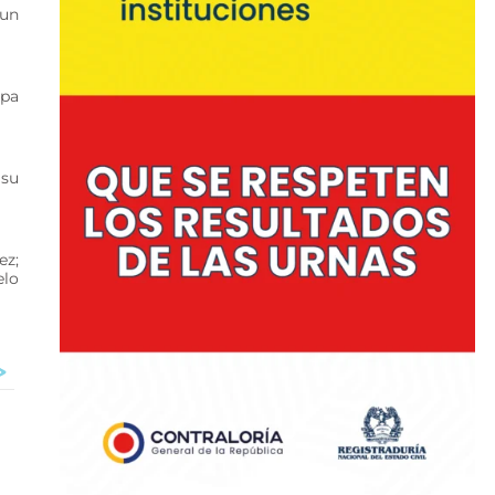
 un
opa
 su
ez;
elo