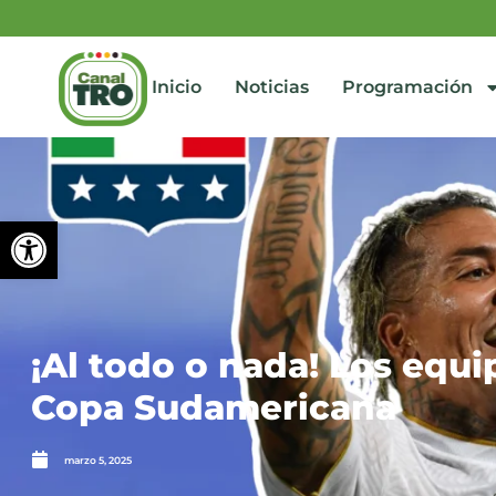
Inicio
Noticias
Programación
Abrir barra de herramienta
¡Al todo o nada! Los equ
Copa Sudamericana
marzo 5, 2025