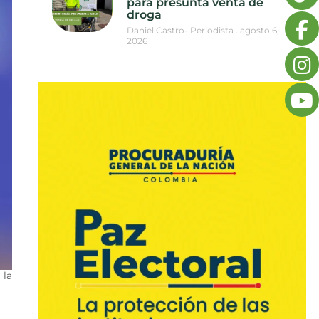
para presunta venta de
droga
Daniel Castro- Periodista
agosto 6,
2026
 la