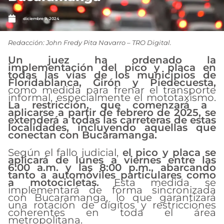
diciembre 9, 2024
Redacción: John Fredy Pita Navarro – TRO Digital.
Un juez ha ordenado la
implementación del pico y placa en
todas las vías de los municipios de
Floridablanca, Girón y Piedecuesta,
como medida para frenar el transporte
informal, especialmente el mototaxismo.
La restricción, que comenzará a
aplicarse a partir de febrero de 2025, se
extenderá a todas las carreteras de estas
localidades, incluyendo aquellas que
conectan con Bucaramanga.
Según el fallo judicial,
el pico y placa se
aplicará de lunes a viernes entre las
6:00 a.m. y las 8:00 p.m., abarcando
tanto a automóviles particulares como
a motocicletas.
Esta medida se
implementará de forma sincronizada
con Bucaramanga, lo que garantizará
una rotación de dígitos y restricciones
coherentes en toda el área
metropolitana.