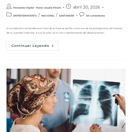
abril 30, 2026
Periodista Digital - María Claudia Pinzón
/
/
ENTRETENIMIENTO
NACIONAL
SANTANDER
Sin comentarios
El acordeonero santandereano Jairo de la Ossa se perfila como uno de los protagonistas del Festival
de la Leyenda Vallenata. A sus 34 años, es el único representante del departamento…
Continuar Leyendo