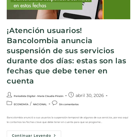
¡Atención usuarios!
Bancolombia anuncia
suspensión de sus servicios
durante dos días: estas son las
fechas que debe tener en
cuenta
abril 30, 2026
Periodista Digital - María Claudia Pinzón
/
ECONOMÍA
NACIONAL
Sin comentarios
Bancolombia anunció a sus usuarios la suspensión temporal de algunos de sus servicios, por eso aquí
le contamos las fechas clave que debe tener en cuenta para que se programe…
Continuar Leyendo