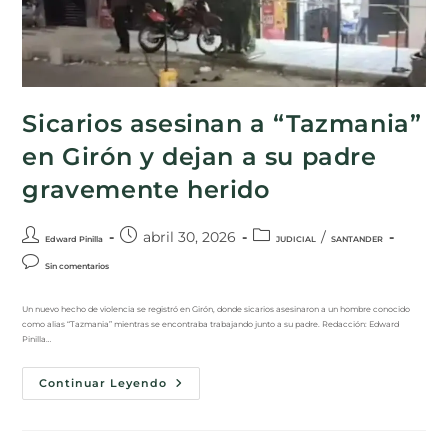
Sicarios asesinan a “Tazmania”
en Girón y dejan a su padre
gravemente herido
abril 30, 2026
/
Edward Pinilla
JUDICIAL
SANTANDER
Sin comentarios
Un nuevo hecho de violencia se registró en Girón, donde sicarios asesinaron a un hombre conocido
como alias “Tazmania” mientras se encontraba trabajando junto a su padre. Redacción: Edward
Pinilla…
Continuar Leyendo