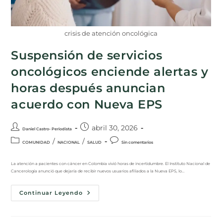
crisis de atención oncológica
Suspensión de servicios
oncológicos enciende alertas y
horas después anuncian
acuerdo con Nueva EPS
abril 30, 2026
Daniel Castro- Periodista
/
/
COMUNIDAD
NACIONAL
SALUD
Sin comentarios
La atención a pacientes con cáncer en Colombia vivió horas de incertidumbre. El Instituto Nacional de
Cancerología anunció que dejaría de recibir nuevos usuarios afiliados a la Nueva EPS, lo…
Continuar Leyendo