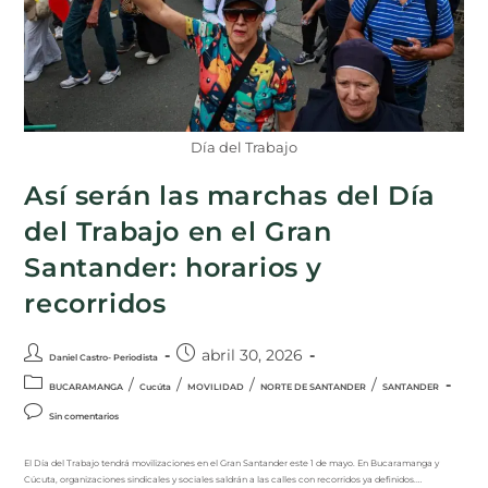
Día del Trabajo
Así serán las marchas del Día
del Trabajo en el Gran
Santander: horarios y
recorridos
abril 30, 2026
Daniel Castro- Periodista
/
/
/
/
BUCARAMANGA
Cucúta
MOVILIDAD
NORTE DE SANTANDER
SANTANDER
Sin comentarios
El Día del Trabajo tendrá movilizaciones en el Gran Santander este 1 de mayo. En Bucaramanga y
Cúcuta, organizaciones sindicales y sociales saldrán a las calles con recorridos ya definidos.…