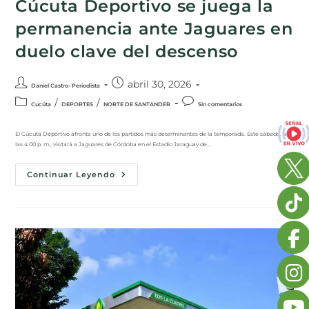
Cúcuta Deportivo se juega la
permanencia ante Jaguares en
duelo clave del descenso
abril 30, 2026
Daniel Castro- Periodista
/
/
Cucúta
DEPORTES
NORTE DE SANTANDER
Sin comentarios
El Cúcuta Deportivo afronta uno de los partidos más determinantes de la temporada. Este sábado, a
las 4:00 p. m., visitará a Jaguares de Córdoba en el Estadio Jaraguay de…
Continuar Leyendo