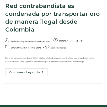
Red contrabandista es
condenada por transportar oro
de manera ilegal desde
Colombia
enero 26, 2026
Periodista Digital - María Claudia Pinzón
/
BUCARAMANGA
NACIONAL
Sin comentarios
El contrabando de oro desde Colombia fue el eje de una red criminal que operaba desde varios
aeropuertos del país y que fue condenada por el Tribunal Superior de Bucaramanga,…
Continuar Leyendo