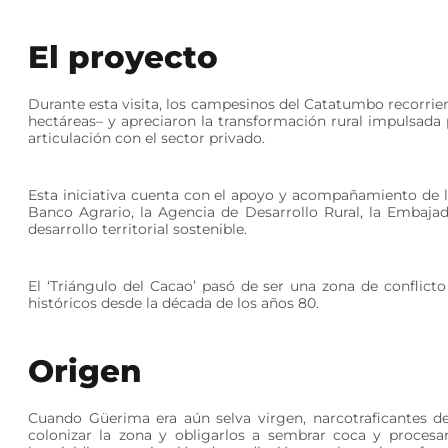
El pro​yecto
Durante esta visita, los campesinos del Catatumbo recorrie
hectáreas– y apreciaron la transformación rural impulsada 
articulación con el sector privado.
Esta iniciativa cuenta con el apoyo y acompañamiento de la 
Banco Agrario, la Agencia de Desarrollo Rural, la Embaja
desarrollo territorial sostenible.
El ‘Triángulo del Cacao’ pasó de ser una zona de conflicto
históricos desde la década de los años 80.
Ori​gen
Cuando Güerima era aún selva virgen, narcotraficantes d
colonizar la zona y obligarlos a sembrar coca y procesa