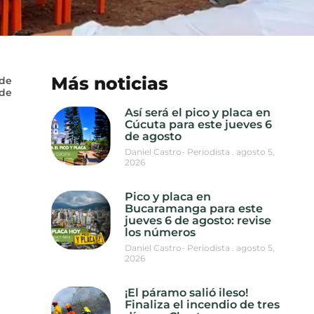
Más noticias
 de
 de
Así será el pico y placa en
Cúcuta para este jueves 6
de agosto
Daniel Castro- Periodista
agosto 5,
2026
Pico y placa en
Bucaramanga para este
jueves 6 de agosto: revise
los números
Daniel Castro- Periodista
agosto 5,
2026
¡El páramo salió ileso!
Finaliza el incendio de tres