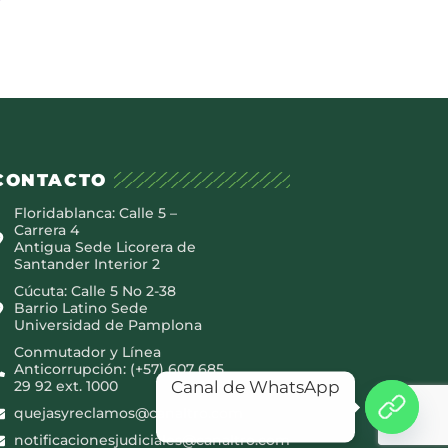
CONTACTO
Floridablanca: Calle 5 –
Carrera 4
Antigua Sede Licorera de
Santander Interior 2
Cúcuta: Calle 5 No 2-38
Barrio Latino Sede
Universidad de Pamplona
Conmutador y Línea
Anticorrupción: (+57) 607 685
Canal de WhatsApp
29 92 ext. 1000
quejasyreclamos@canaltro.com
notificacionesjudiciales@canaltro.com