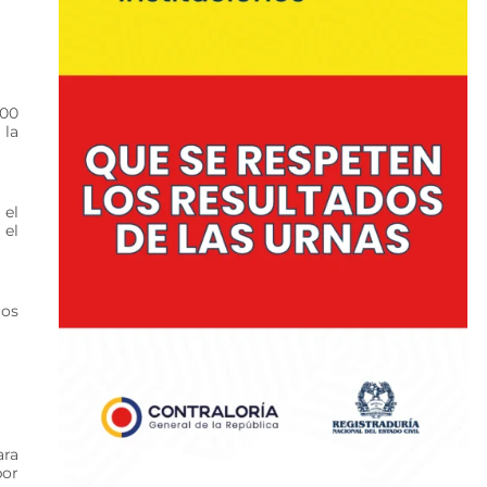
900
 la
 el
 el
ros
ara
por