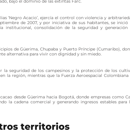
do, bajo el dominio de las extintas Farc.
s ‘Negro Acacio’, ejercía el control con violencia y arbitraried
eptiembre de 2007, y por iniciativa de sus habitantes, se inició
ia institucional, consolidación de la seguridad y generación
nicipios de Güerima, Chupaba y Puerto Príncipe (Cumaribo), do
e alternativa para vivir con dignidad y sin miedo.
r la seguridad de los campesinos y la protección de los culti
e en la región, mientras que la Fuerza Aeroespacial Colombiana
de cacao desde Güerima hacia Bogotá, donde empresas como C
endo la cadena comercial y generando ingresos estables para 
otros territorios