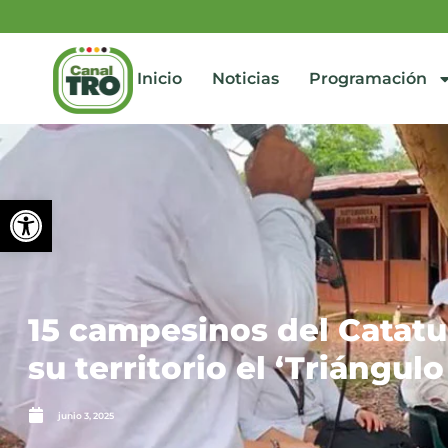
Inicio
Noticias
Programación
Abrir barra de herramienta
15 campesinos del Catat
su territorio el ‘Triángul
junio 3, 2025