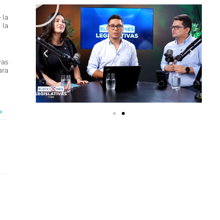
 la
 la
ras
ara