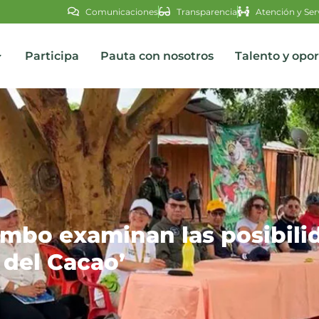
Comunicaciones
Transparencia
Atención y Ser
Participa
Pauta con nosotros
Talento y opo
s
umbo examinan las posibil
o del Cacao’