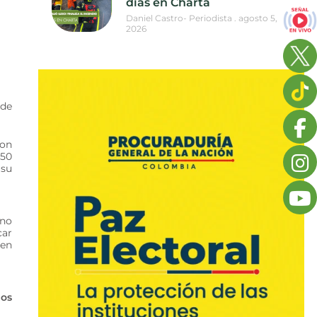
días en Charta
Daniel Castro- Periodista
agosto 5,
2026
 de
ron
850
 su
ano
car
 en
los