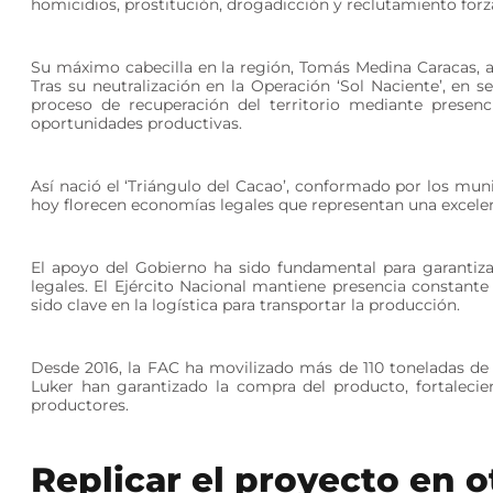
homicidios, prostitución, drogadicción y reclutamiento forza
Su máximo cabecilla en la región, Tomás Medina Caracas, alia
Tras su neutralización en la Operación ‘Sol Naciente’, en s
proceso de recuperación del territorio mediante presenc
oportunidades productivas.
Así nació el ‘Triángulo del Cacao’, conformado por los mu
hoy florecen economías legales que representan una excelent
El apoyo del Gobierno ha sido fundamental para garantiza
legales. El Ejército Nacional mantiene presencia constant
sido clave en la logística para transportar la producción.
Desde 2016, la FAC ha movilizado más de 110 toneladas 
Luker han garantizado la compra del producto, fortaleci
productores.
Replicar el pro​​​yecto en 