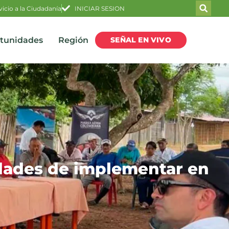
vicio a la Ciudadanía
INICIAR SESION
SEÑAL EN VIVO
rtunidades
Región
idades de implementar en