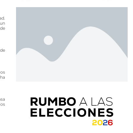
ad.
 un
 de
nde
vos
 ha
asa
los