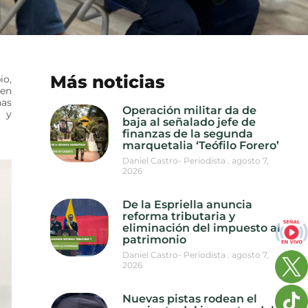
Más noticias
io,
 en
ñas
Operación militar da de
s y
baja al señalado jefe de
finanzas de la segunda
marquetalia ‘Teófilo Forero’
Daniel Castro- Periodista
agosto 7,
2026
De la Espriella anuncia
reforma tributaria y
eliminación del impuesto al
patrimonio
Daniel Castro- Periodista
agosto 7,
2026
Nuevas pistas rodean el