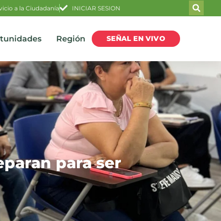
vicio a la Ciudadanía
INICIAR SESION
SEÑAL EN VIVO
rtunidades
Región
eparan para ser