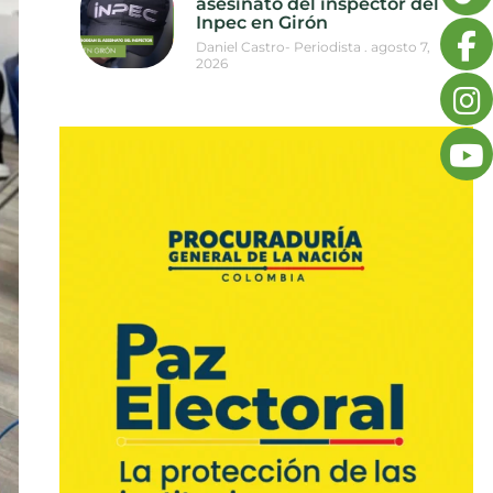
asesinato del inspector del
Inpec en Girón
Daniel Castro- Periodista
agosto 7,
2026