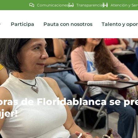
Comunicaciones
Transparencia
Atención y Ser
Participa
Pauta con nosotros
Talento y opo
s
as de Floridablanca se pr
jer!