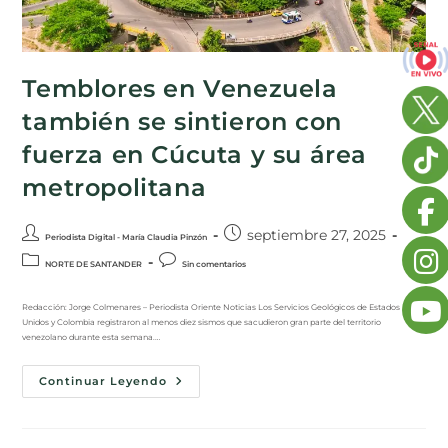
Temblores en Venezuela
también se sintieron con
fuerza en Cúcuta y su área
metropolitana
septiembre 27, 2025
Periodista Digital - María Claudia Pinzón
NORTE DE SANTANDER
Sin comentarios
Redacción: Jorge Colmenares – Periodista Oriente Noticias Los Servicios Geológicos de Estados
Unidos y Colombia registraron al menos diez sismos que sacudieron gran parte del territorio
venezolano durante esta semana.…
Continuar Leyendo