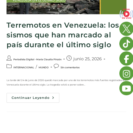
Terremotos en Venezuela: los
sismos que han marcado al
país durante el último siglo
junio 25, 2026
Periodista Digital - María Claudia Pinzón
/
INTERNACIONAL
MUNDO
Sin comentarios
La tarde del 24 de junio de 2026 quedó marcada por uno de los terremotos más fuertes registrados en
Venezuela durante el último siglo. La tragedia volvió a poner sobre…
Continuar Leyendo