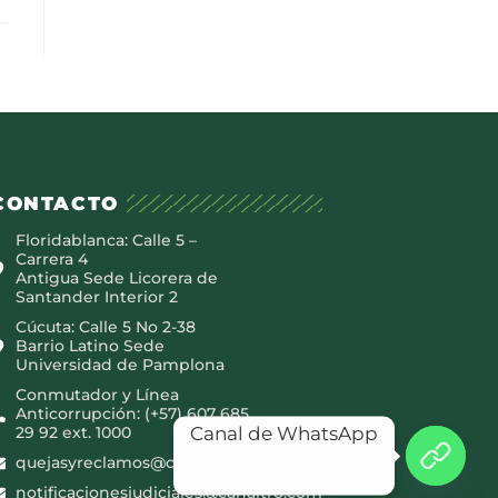
CONTACTO
Floridablanca: Calle 5 –
Carrera 4
Antigua Sede Licorera de
Santander Interior 2
Cúcuta: Calle 5 No 2-38
Barrio Latino Sede
Universidad de Pamplona
Conmutador y Línea
Anticorrupción: (+57) 607 685
Canal de WhatsApp
29 92 ext. 1000
quejasyreclamos@canaltro.com
notificacionesjudiciales@canaltro.com