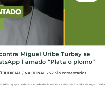
 contra Miguel Uribe Turbay se
atsApp llamado “Plata o plomo”
JUDICIAL
NACIONAL
Sin comentarios
/
ribe Turbay sigue revelando nuevos detalles. Durante una audiencia judicial, la Fiscalía aseguró que los