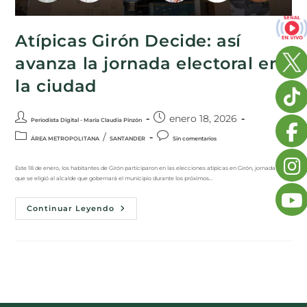
Atípicas Girón Decide: así
avanza la jornada electoral en
la ciudad
enero 18, 2026
Periodista Digital - María Claudia Pinzón
/
ÁREA METROPOLITANA
SANTANDER
Sin comentarios
Este 18 de enero, los habitantes de Girón participaron en las elecciones atípicas en Girón, jornada en la
que se eligió al alcalde que gobernará el municipio durante los próximos…
Continuar Leyendo