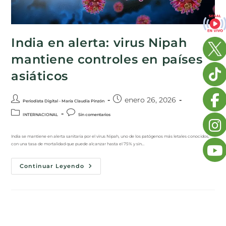
India en alerta: virus Nipah
mantiene controles en países
asiáticos
enero 26, 2026
Periodista Digital - María Claudia Pinzón
INTERNACIONAL
Sin comentarios
India se mantiene en alerta sanitaria por el virus Nipah, uno de los patógenos más letales conocidos,
con una tasa de mortalidad que puede alcanzar hasta el 75% y sin…
Continuar Leyendo