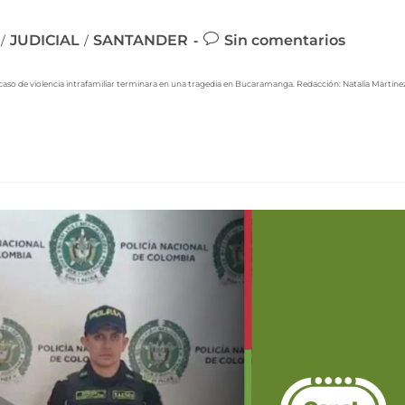
JUDICIAL
SANTANDER
Sin comentarios
/
/
un caso de violencia intrafamiliar terminara en una tragedia en Bucaramanga. Redacción: Natalia Martíne