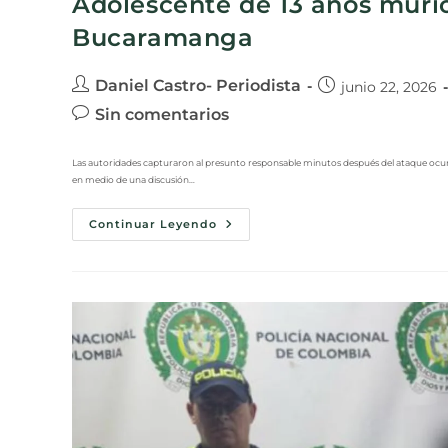
Adolescente de 13 años murió
Bucaramanga
Daniel Castro- Periodista
junio 22, 2026
Sin comentarios
Las autoridades capturaron al presunto responsable minutos después del ataque ocu
en medio de una discusión…
Continuar Leyendo