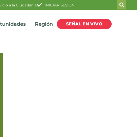
vicio a la Ciudadanía
INICIAR SESION
SEÑAL EN VIVO
rtunidades
Región