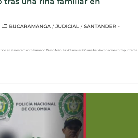
 tras una riña familiar en
BUCARAMANGA
JUDICIAL
SANTANDER
/
/
rrido en el asentamiento humano Divino Niño. La víctima recibió una herida con arma cortopunzante