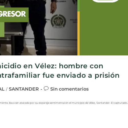
nicidio en Vélez: hombre con
trafamiliar fue enviado a prisión
AL
SANTANDER
Sin comentarios
/
mente, iba a ser atacada por su expareja sentimental en el municipio de Vélez, Santander. El capturado