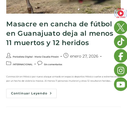
Masacre en cancha de fútbol
en Guanajuato deja al menos
11 muertos y 12 heridos
enero 27, 2026
Periodista Digital - María Claudia Pinzón
INTERNACIONAL
Sin comentarios
Conmoción en México por nuevo ataque armado en espacio deportivo México vuelve a estremecerse
por un hecho de violencia masiva. Al menos 11 personas murieron y otras 12 resultaron heridas…
Continuar Leyendo