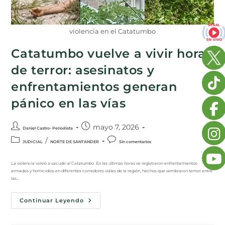
violencia en el Catatumbo
Catatumbo vuelve a vivir horas
de terror: asesinatos y
enfrentamientos generan
pánico en las vías
mayo 7, 2026
Daniel Castro- Periodista
/
JUDICIAL
NORTE DE SANTANDER
Sin comentarios
La violencia volvió a sacudir al Catatumbo. En las últimas horas se registraron enfrentamientos
armados y homicidios en diferentes corredores viales de la región, hechos que sembraron temor entre
las…
Continuar Leyendo