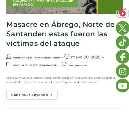
Masacre en Ábrego, Norte de
Santander: estas fueron las
víctimas del ataque
mayo 20, 2026
Periodista Digital - María Claudia Pinzón
/
JUDICIAL
NORTE DE SANTANDER
Sin comentarios
Una nueva masacre se registró en zona rural de Ábrego, Norte de Santander, durante la tarde del
pasado 19 de mayo en el sector conocido como Oropoma, donde seis personas…
Continuar Leyendo