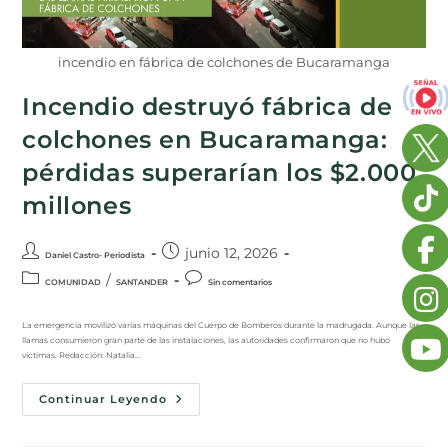
incendio en fábrica de colchones de Bucaramanga
Incendio destruyó fábrica de
colchones en Bucaramanga:
pérdidas superarían los $2.000
millones
junio 12, 2026
Daniel Castro- Periodista
/
COMUNIDAD
SANTANDER
Sin comentarios
La emergencia movilizó varias máquinas del Cuerpo de Bomberos durante la madrugada. Aunque las
llamas consumieron gran parte de las instalaciones, las autoridades confirmaron que no hubo
víctimas. Redacción: Natalia…
Continuar Leyendo