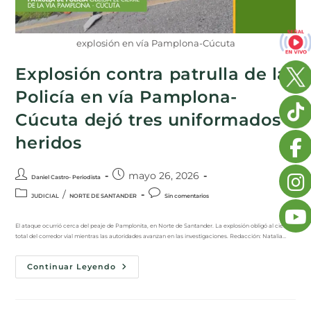
explosión en vía Pamplona-Cúcuta
Explosión contra patrulla de la
Policía en vía Pamplona-
Cúcuta dejó tres uniformados
heridos
mayo 26, 2026
Daniel Castro- Periodista
/
JUDICIAL
NORTE DE SANTANDER
Sin comentarios
El ataque ocurrió cerca del peaje de Pamplonita, en Norte de Santander. La explosión obligó al cierre
total del corredor vial mientras las autoridades avanzan en las investigaciones. Redacción: Natalia…
Continuar Leyendo