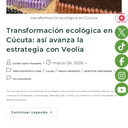
transformación ecológica en Cúcuta
Transformación ecológica en
Cúcuta: así avanza la
estrategia con Veolia
marzo 26, 2026
Daniel Castro- Periodista
/
/
/
ÁREA METROPOLITANA
Cucúta
MEDIO AMBIENTE
NORTE DE SANTANDER
Sin comentarios
Cúcuta avanza en su transformación ecológica con acciones concretas en limpieza urbana, reciclaje
y educación ambiental. La estrategia, liderada junto a Veolia, ya comienza a mostrar resultados en
distintos sectores…
Continuar Leyendo