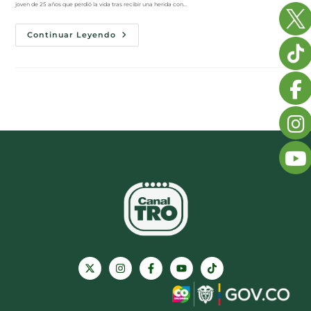
joven de 25 años que perdió la vida tras recibir una herida con…
Continuar Leyendo