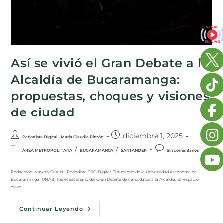
Así se vivió el Gran Debate a la
Alcaldía de Bucaramanga:
propuestas, choques y visiones
de ciudad
diciembre 1, 2025
Periodista Digital - María Claudia Pinzón
/
/
ÁREA METROPOLITANA
BUCARAMANGA
SANTANDER
Sin comentarios
Redacción: Nayerly Garcia - Periodista TRO Digital. El auditorio de la Universidad Autónoma de
Bucaramanga (UNAB) fue el escenario del Gran Debate de candidatos a la Alcaldía, un espacio
clave…
Continuar Leyendo