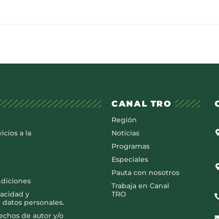
CANAL TRO
Región
icios a la
Noticias
Programas
Especiales
Pauta con nosotros
ndiciones
Trabaja en Canal
vacidad y
TRO
 datos personales.
rechos de autor y/o