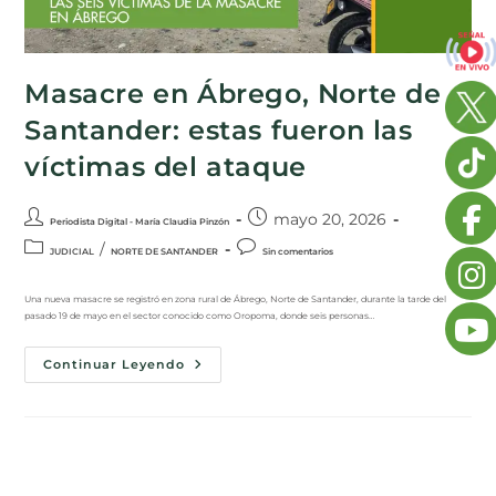
Masacre en Ábrego, Norte de
Santander: estas fueron las
víctimas del ataque
mayo 20, 2026
Periodista Digital - María Claudia Pinzón
/
JUDICIAL
NORTE DE SANTANDER
Sin comentarios
Una nueva masacre se registró en zona rural de Ábrego, Norte de Santander, durante la tarde del
pasado 19 de mayo en el sector conocido como Oropoma, donde seis personas…
Continuar Leyendo