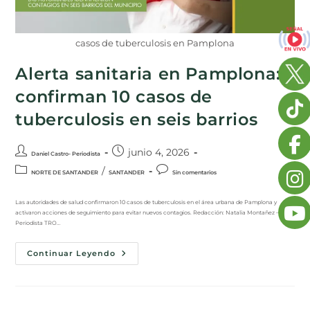
casos de tuberculosis en Pamplona
Alerta sanitaria en Pamplona:
confirman 10 casos de
tuberculosis en seis barrios
junio 4, 2026
Daniel Castro- Periodista
/
NORTE DE SANTANDER
SANTANDER
Sin comentarios
Las autoridades de salud confirmaron 10 casos de tuberculosis en el área urbana de Pamplona y
activaron acciones de seguimiento para evitar nuevos contagios. Redacción: Natalia Montañez –
Periodista TRO…
Continuar Leyendo