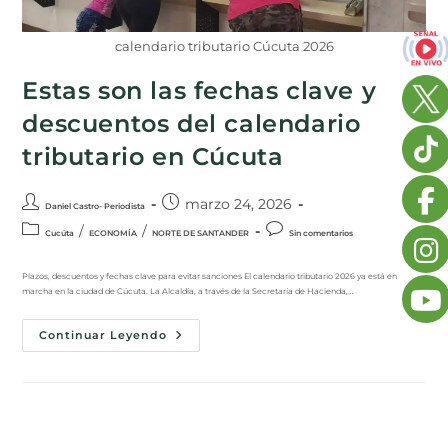
calendario tributario Cúcuta 2026
Estas son las fechas clave y
descuentos del calendario
tributario en Cúcuta
marzo 24, 2026
Daniel Castro- Periodista
/
/
Cucúta
ECONOMÍA
NORTE DE SANTANDER
Sin comentarios
Plazos, descuentos y fechas clave para evitar sanciones El calendario tributario 2026 ya está en
marcha en la ciudad de Cúcuta. La Alcaldía, a través de la Secretaría de Hacienda,…
Continuar Leyendo