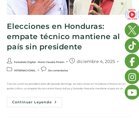
Elecciones en Honduras:
empate técnico mantiene al
país sin presidente
diciembre 4, 2025
Periodista Digital - María Claudia Pinzón
INTERNACIONAL
Sin comentarios
Tras los comicios presidenciales del pasado domingo, las elecciones en Honduras entraron en un
punto crítico: un empate técnico entre Nasry Asfura y Salvador Nasralla mantiene al país sin un…
Continuar Leyendo