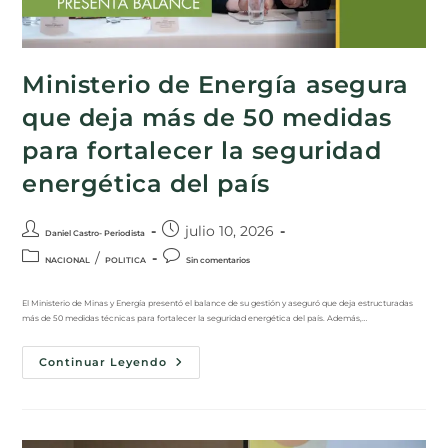
Ministerio de Energía asegura
que deja más de 50 medidas
para fortalecer la seguridad
energética del país
julio 10, 2026
Daniel Castro- Periodista
/
NACIONAL
POLITICA
Sin comentarios
El Ministerio de Minas y Energía presentó el balance de su gestión y aseguró que deja estructuradas
más de 50 medidas técnicas para fortalecer la seguridad energética del país. Además,…
Continuar Leyendo