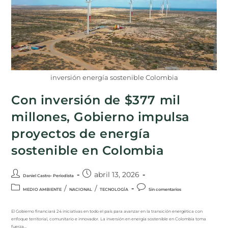
inversión energía sostenible Colombia
Con inversión de $377 mil
millones, Gobierno impulsa
proyectos de energía
sostenible en Colombia
abril 13, 2026
Daniel Castro- Periodista
/
/
MEDIO AMBIENTE
NACIONAL
TECNOLOGÍA
Sin comentarios
El Gobierno financiará 24 iniciativas en todo el país para avanzar en la transición energética con
enfoque territorial, comunitario e innovador. La inversión en energía sostenible en Colombia toma
fuerza…