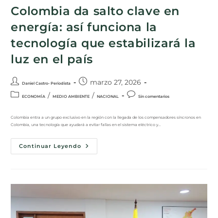
Colombia da salto clave en
energía: así funciona la
tecnología que estabilizará la
luz en el país
marzo 27, 2026
Daniel Castro- Periodista
/
/
ECONOMÍA
MEDIO AMBIENTE
NACIONAL
Sin comentarios
Colombia entra a un grupo exclusivo en la región con la llegada de los compensadores síncronos en
Colombia, una tecnología que ayudará a evitar fallas en el sistema eléctrico y…
Continuar Leyendo