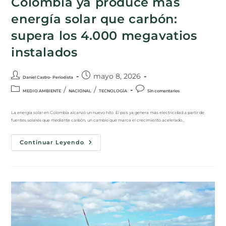
Colombia ya produce más
energía solar que carbón:
supera los 4.000 megavatios
instalados
mayo 8, 2026
Daniel Castro- Periodista
/
/
MEDIO AMBIENTE
NACIONAL
TECNOLOGÍA
Sin comentarios
La energía solar en Colombia alcanzó un nuevo hito. El país ya genera más electricidad a partir de
fuentes solares que mediante carbón, un cambio que marca el crecimiento acelerado…
Continuar Leyendo