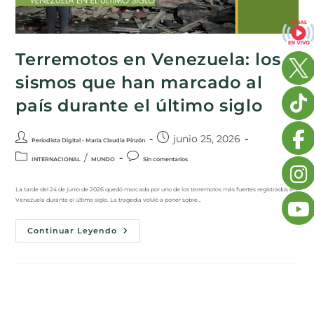
Terremotos en Venezuela: los
sismos que han marcado al
país durante el último siglo
junio 25, 2026
Periodista Digital - María Claudia Pinzón
/
INTERNACIONAL
MUNDO
Sin comentarios
La tarde del 24 de junio de 2026 quedó marcada por uno de los terremotos más fuertes registrados en
Venezuela durante el último siglo. La tragedia volvió a poner sobre…
Continuar Leyendo