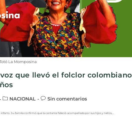
 Totó La Momposina
voz que llevó el folclor colombiano
años
NACIONAL
Sin comentarios
infarto. Su familia confirmó que la cantante falleció acompañada por sus hijos y nietos.…