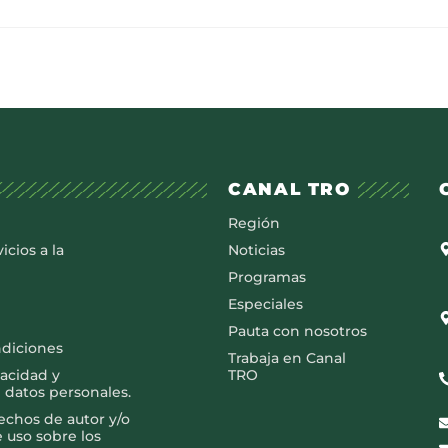
CANAL TRO
Región
icios a la
Noticias
Programas
Especiales
Pauta con nosotros
ndiciones
Trabaja en Canal
vacidad y
TRO
 datos personales.
rechos de autor y/o
e uso sobre los