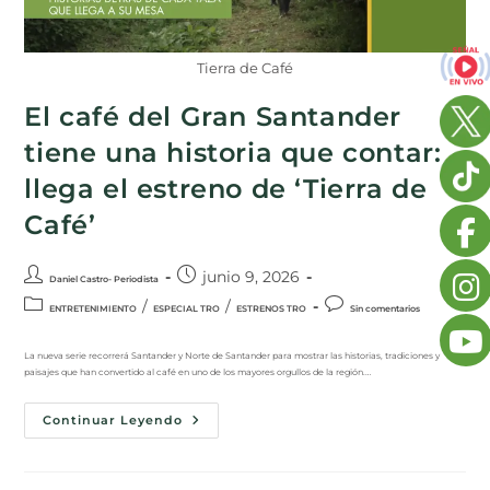
Tierra de Café
El café del Gran Santander
tiene una historia que contar:
llega el estreno de ‘Tierra de
Café’
junio 9, 2026
Daniel Castro- Periodista
/
/
ENTRETENIMIENTO
ESPECIAL TRO
ESTRENOS TRO
Sin comentarios
La nueva serie recorrerá Santander y Norte de Santander para mostrar las historias, tradiciones y
paisajes que han convertido al café en uno de los mayores orgullos de la región.…
Continuar Leyendo