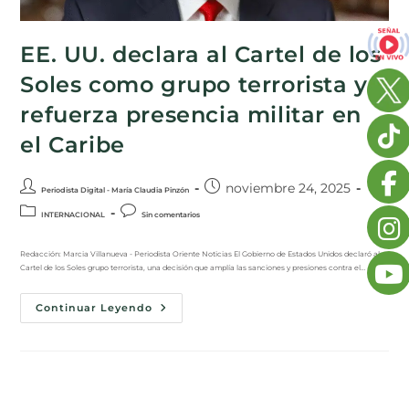
EE. UU. declara al Cartel de los
Soles como grupo terrorista y
refuerza presencia militar en
el Caribe
noviembre 24, 2025
Periodista Digital - María Claudia Pinzón
INTERNACIONAL
Sin comentarios
Redacción: Marcia Villanueva - Periodista Oriente Noticias El Gobierno de Estados Unidos declaró al
Cartel de los Soles grupo terrorista, una decisión que amplía las sanciones y presiones contra el…
Continuar Leyendo