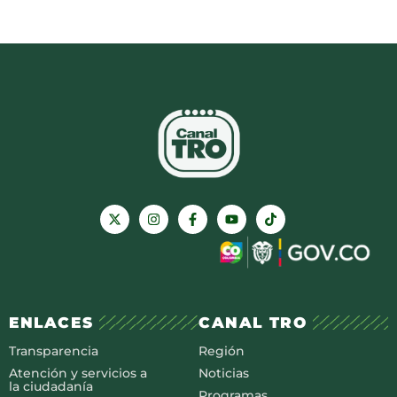
ENLACES
CANAL TRO
Transparencia
Región
Atención y servicios a
Noticias
la ciudadanía
Programas