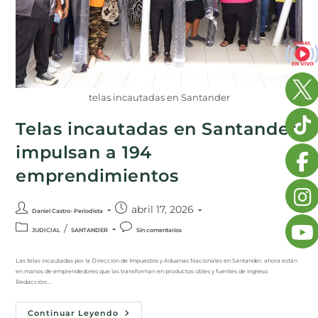
telas incautadas en Santander
Telas incautadas en Santander
impulsan a 194
emprendimientos
abril 17, 2026
Daniel Castro- Periodista
/
JUDICIAL
SANTANDER
Sin comentarios
Las telas incautadas por la Dirección de Impuestos y Aduanas Nacionales en Santander, ahora están
en manos de emprendedores que las transforman en productos útiles y fuentes de ingreso.
Redacción:…
Continuar Leyendo