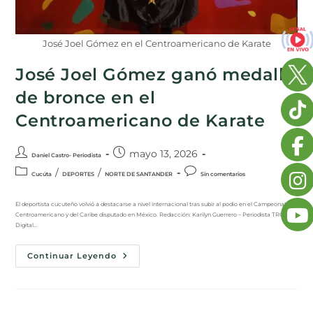
José Joel Gómez en el Centroamericano de Karate
José Joel Gómez ganó medalla
de bronce en el
Centroamericano de Karate
mayo 13, 2026
Daniel Castro- Periodista
/
/
Cucúta
DEPORTES
NORTE DE SANTANDER
Sin comentarios
El deportista cucuteño volvió a destacarse a nivel internacional tras subir al podio en el Campeonato
Centroamericano y del Caribe disputado en México. Redacción: Karilyn Guerrero – Periodista TRO
Digital…
Continuar Leyendo