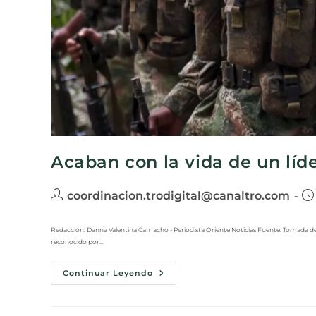
Acaban con la vida de un líde
coordinacion.trodigital@canaltro.com
Redacción: Danna Valentina Camacho - Periodista Oriente Noticias Fuente: Tomada de In
reconocido por…
Continuar Leyendo