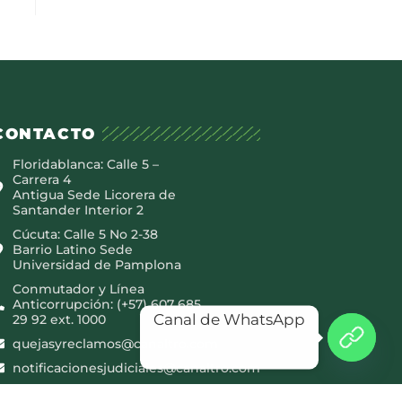
CONTACTO
Floridablanca: Calle 5 –
Carrera 4
Antigua Sede Licorera de
Santander Interior 2
Cúcuta: Calle 5 No 2-38
Barrio Latino Sede
Universidad de Pamplona
Conmutador y Línea
Anticorrupción: (+57) 607 685
Canal de WhatsApp
29 92 ext. 1000
quejasyreclamos@canaltro.com
notificacionesjudiciales@canaltro.com