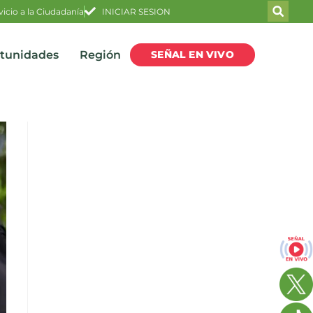
vicio a la Ciudadanía
INICIAR SESION
SEÑAL EN VIVO
rtunidades
Región