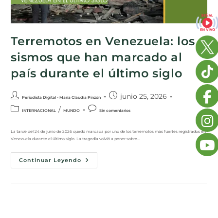
Terremotos en Venezuela: los
sismos que han marcado al
país durante el último siglo
junio 25, 2026
Periodista Digital - María Claudia Pinzón
/
INTERNACIONAL
MUNDO
Sin comentarios
La tarde del 24 de junio de 2026 quedó marcada por uno de los terremotos más fuertes registrados en
Venezuela durante el último siglo. La tragedia volvió a poner sobre…
Continuar Leyendo