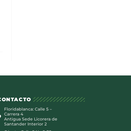
CONTACTO
Floridablanca: Calle 5 –
Carrera 4
Antigua Sede Licorera de
Santander Interior 2