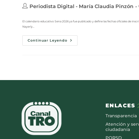
Periodista Digital - María Claudia Pinzón
El calendario educativo Sena 2026 ya fue publicado y define las fechas oficiales de ins
Nayerly…
Continuar Leyendo
ENLACES
Transparencia
Atención y serv
ciudadanía
PQRSD