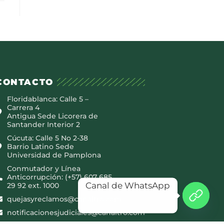
CONTACTO
Floridablanca: Calle 5 –
Carrera 4
Antigua Sede Licorera de
Santander Interior 2
Cúcuta: Calle 5 No 2-38
Barrio Latino Sede
Universidad de Pamplona
Conmutador y Línea
Anticorrupción: (+57) 607 685
Canal de WhatsApp
29 92 ext. 1000
quejasyreclamos@canaltro.com
notificacionesjudiciales@canaltro.com