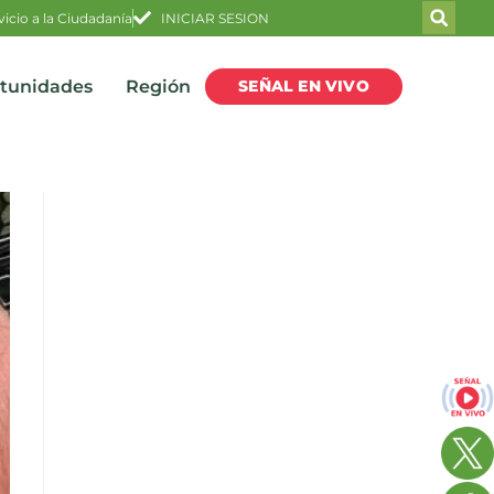
vicio a la Ciudadanía
INICIAR SESION
SEÑAL EN VIVO
rtunidades
Región