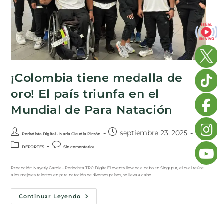
¡Colombia tiene medalla de
oro! El país triunfa en el
Mundial de Para Natación
septiembre 23, 2025
Periodista Digital - María Claudia Pinzón
DEPORTES
Sin comentarios
Redacción: Nayerly Garcia - Periodista TRO DigitalEl evento llevado a cabo en Singapur, el cual reúne
a los mejores talentos en para natación de diversos países, se lleva a cabo…
Continuar Leyendo