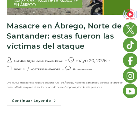
Masacre en Ábrego, Norte de
Santander: estas fueron las
víctimas del ataque
mayo 20, 2026
Periodista Digital - María Claudia Pinzón
/
JUDICIAL
NORTE DE SANTANDER
Sin comentarios
Una nueva masacre se registró en zona rural de Ábrego, Norte de Santander, durante la tarde del
pasado 19 de mayo en el sector conocido como Oropoma, donde seis personas…
Continuar Leyendo