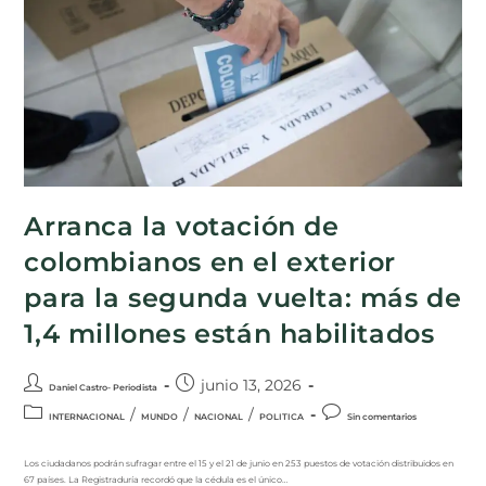
Arranca la votación de
colombianos en el exterior
para la segunda vuelta: más de
1,4 millones están habilitados
junio 13, 2026
Daniel Castro- Periodista
/
/
/
INTERNACIONAL
MUNDO
NACIONAL
POLITICA
Sin comentarios
Los ciudadanos podrán sufragar entre el 15 y el 21 de junio en 253 puestos de votación distribuidos en
67 países. La Registraduría recordó que la cédula es el único…