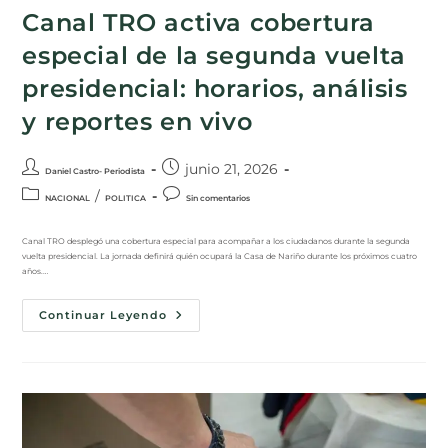
Canal TRO activa cobertura
especial de la segunda vuelta
presidencial: horarios, análisis
y reportes en vivo
junio 21, 2026
Daniel Castro- Periodista
/
NACIONAL
POLITICA
Sin comentarios
Canal TRO desplegó una cobertura especial para acompañar a los ciudadanos durante la segunda
vuelta presidencial. La jornada definirá quién ocupará la Casa de Nariño durante los próximos cuatro
años.…
Continuar Leyendo