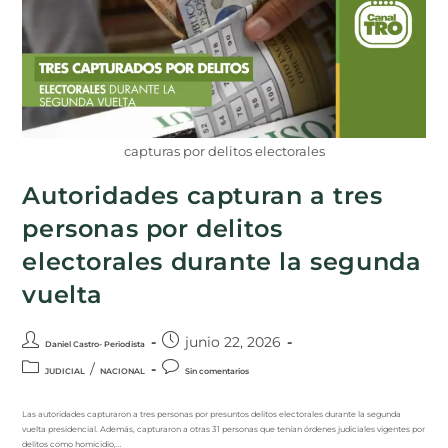
capturas por delitos electorales
Autoridades capturan a tres
personas por delitos
electorales durante la segunda
vuelta
junio 22, 2026
Daniel Castro- Periodista
/
JUDICIAL
NACIONAL
Sin comentarios
Las autoridades capturaron a tres personas por presuntos delitos electorales durante la segunda
vuelta presidencial. Además, capturaron a otras 31 personas que tenían órdenes judiciales vigentes por
delitos como homicidio,…