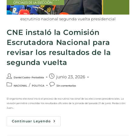
escrutinio nacional segunda vuelta presidencial
CNE instaló la Comisión
Escrutadora Nacional para
revisar los resultados de la
segunda vuelta
junio 23, 2026
Daniel Castro- Periodista
/
NACIONAL
POLITICA
Sin comentarios
El organismo electoral inició el proceso de escrutinio nacional de las elecciones presidenciales. La
revisión permitirá consolidar los resultados oficiales de la jornada del pasado 21 de junio. Redacción:
Juan…
Continuar Leyendo