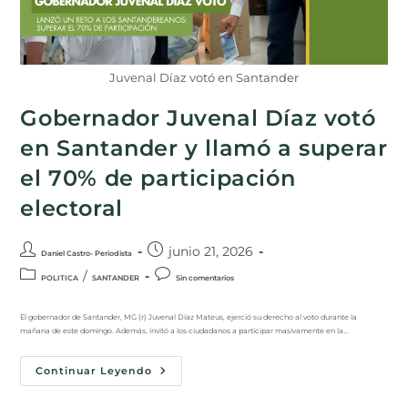
Juvenal Díaz votó en Santander
Gobernador Juvenal Díaz votó
en Santander y llamó a superar
el 70% de participación
electoral
junio 21, 2026
Daniel Castro- Periodista
/
POLITICA
SANTANDER
Sin comentarios
El gobernador de Santander, MG (r) Juvenal Díaz Mateus, ejerció su derecho al voto durante la
mañana de este domingo. Además, invitó a los ciudadanos a participar masivamente en la…
Continuar Leyendo