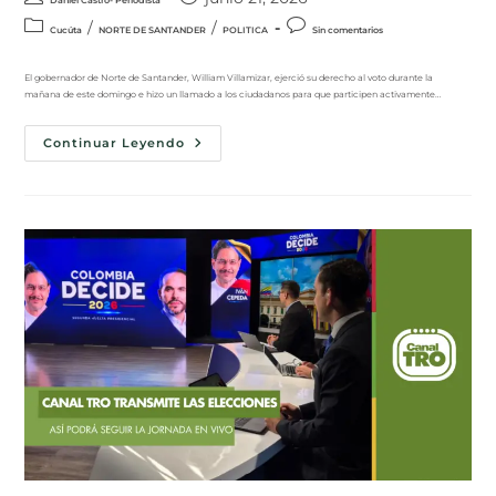
Daniel Castro- Periodista
/
/
Cucúta
NORTE DE SANTANDER
POLITICA
Sin comentarios
El gobernador de Norte de Santander, William Villamizar, ejerció su derecho al voto durante la
mañana de este domingo e hizo un llamado a los ciudadanos para que participen activamente…
Continuar Leyendo