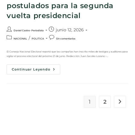
postulados para la segunda
vuelta presidencial
junio 12, 2026
Daniel Castro- Periodista
/
NACIONAL
POLITICA
Sin comentarios
El Consejo Nacional Electoral reportó que las campañas han inscrito miles de testigos y auditores para
vigilar el proceso electoral del próximo 21 de junio. Redacción: Juan Jacobo Lozano –…
Continuar Leyendo
1
2