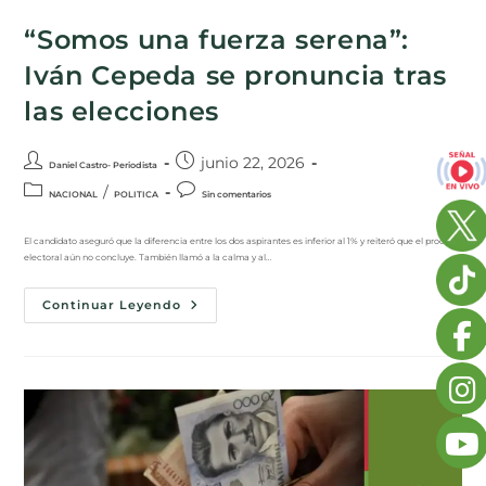
“Somos una fuerza serena”:
Iván Cepeda se pronuncia tras
las elecciones
junio 22, 2026
Daniel Castro- Periodista
/
NACIONAL
POLITICA
Sin comentarios
El candidato aseguró que la diferencia entre los dos aspirantes es inferior al 1% y reiteró que el proceso
electoral aún no concluye. También llamó a la calma y al…
Continuar Leyendo