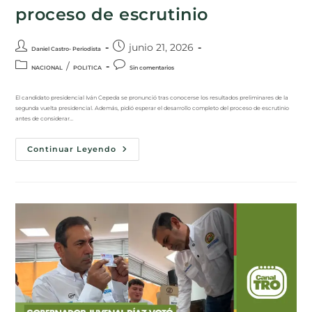
proceso de escrutinio
junio 21, 2026
Daniel Castro- Periodista
/
NACIONAL
POLITICA
Sin comentarios
El candidato presidencial Iván Cepeda se pronunció tras conocerse los resultados preliminares de la
segunda vuelta presidencial. Además, pidió esperar el desarrollo completo del proceso de escrutinio
antes de considerar…
Continuar Leyendo