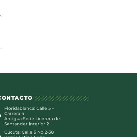
s,
CONTACTO
Floridablanca: Calle 5 –
Carrera 4
Antigua Sede Licorera de
Santander Interior 2
Cúcuta: Calle 5 No 2-38