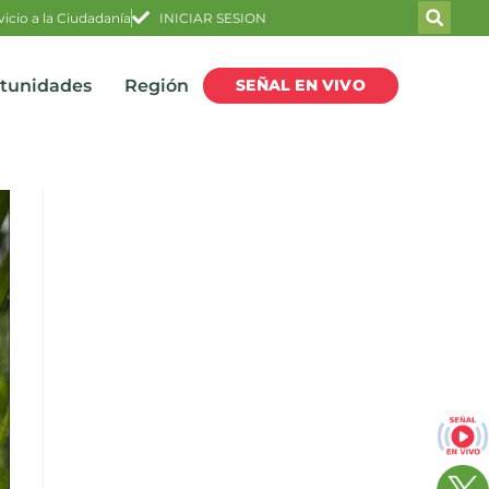
vicio a la Ciudadanía
INICIAR SESION
SEÑAL EN VIVO
rtunidades
Región