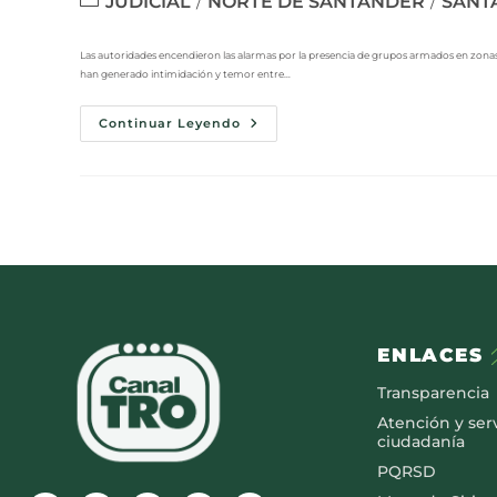
JUDICIAL
NORTE DE SANTANDER
SANT
/
/
Las autoridades encendieron las alarmas por la presencia de grupos armados en zona
han generado intimidación y temor entre…
Continuar Leyendo
ENLACES
Transparencia
Atención y serv
ciudadanía
PQRSD