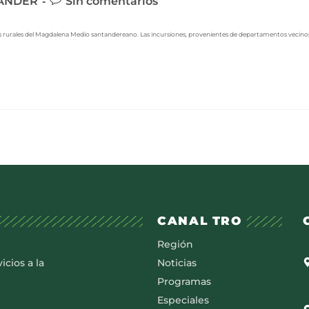
ANDER
Sin comentarios
s rurales del Magdalena Medio santandereano. Las incursiones, provenientes de departamentos vecino
CANAL TRO
Región
icios a la
Noticias
Programas
Especiales