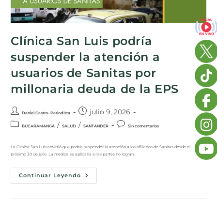
Clínica San Luis podría
suspender la atención a
usuarios de Sanitas por
millonaria deuda de la EPS
julio 9, 2026
Daniel Castro- Periodista
/
/
BUCARAMANGA
SALUD
SANTANDER
Sin comentarios
La Clínica San Luis advirtió que podría suspender la atención a los afiliados de Sanitas desde el
próximo 30 de julio. La medida se aplicaría si las partes no logran…
Continuar Leyendo